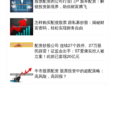
股票配资的公司行业门户 股莘配资：解
锁投资新境界，助你财富腾飞
怎样购买配债股票 跟私募炒股：揭秘财
富密码，轻松实现财务自由
配资炒股公司 连续27个跌停、27万股
民踩雷！证监会出手：ST爱康实控人被
立案！此前已套现20亿元
牛市股票配资 股票投资中的超配策略：
高风险，高回报？