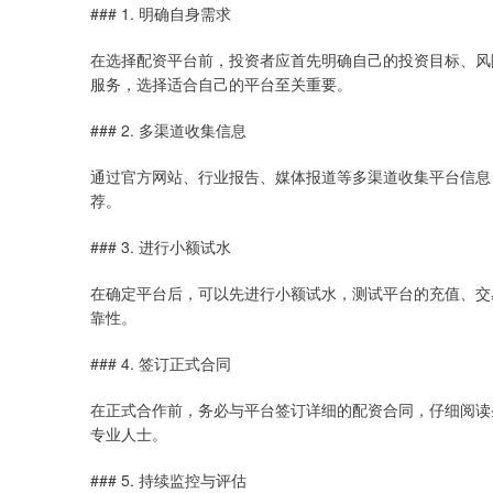
### 1. 明确自身需求
在选择配资平台前，投资者应首先明确自己的投资目标、风
服务，选择适合自己的平台至关重要。
### 2. 多渠道收集信息
通过官方网站、行业报告、媒体报道等多渠道收集平台信息
荐。
### 3. 进行小额试水
在确定平台后，可以先进行小额试水，测试平台的充值、交
靠性。
### 4. 签订正式合同
在正式合作前，务必与平台签订详细的配资合同，仔细阅读
专业人士。
### 5. 持续监控与评估