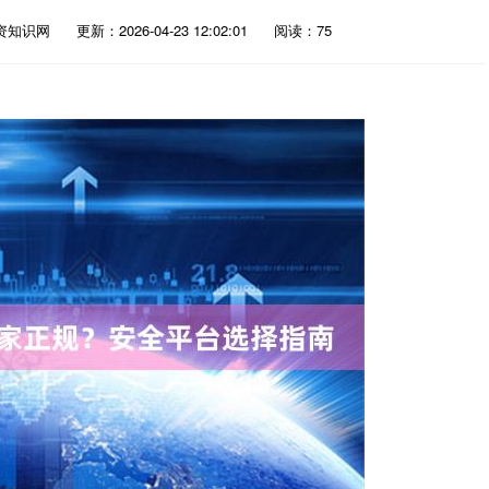
资知识网
更新：2026-04-23 12:02:01
阅读：75