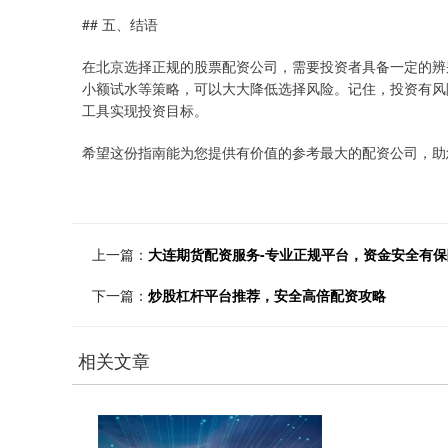
## 五、结语
在北京选择正规的股票配资公司，需要投资者具备一定的辨
小额试水等策略，可以大大降低选择风险。记住，投资有风
工具实现投资目标。
希望这份指南能为您提供有价值的参考最大的配资公司，助
上一篇：
大连期货配资服务-专业正规平台，资金安全有保
下一篇：
炒股杠杆平台推荐，安全高倍配资攻略
相关文章