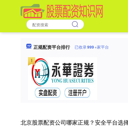
正规配资平台排行
已收录
999
+家平台
北京股票配资公司哪家正规？安全平台选